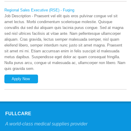
Regional Sales Executive (RSE) - Fuqing
Job Description - Praesent vel elit quis eros pulvinar congue vel sit
amet lectus. Morbi condimentum scelerisque molestie. Quisque
convallis dui sed dui aliquam quis lacinia purus congue. Sed at magna
sed nisl ultrices facilisis at vitae ante. Nam pellentesque ullamcorper
aliquam. Cras gravida, lectus semper malesuada semper, nisl quam
eleifend libero, semper interdum nunc justo sit amet magna. Praesent
sit amet mi mi. Etiam accumsan enim in felis suscipit id malesuada
metus dapibus. Suspendisse eget dolor ac quam consequat fringilla.
Nulla purus arcu, congue ut malesuada ac, ullamcorper non libero. Nam
quis gravida sem.
Apply Now
FULLCARE
A world-class medical supplies provider